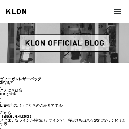
MENU
ヴィーガンレザーバッグ！
2020/10/27
.
こんにちは😃
KLONです🐙
.
.
10/22発売のバッグたちのご紹介です✍️
.
右から
【SQUARE LINE RUCKSACK】
スクエアなラインが特徴のデザインで、肩掛けも出来る2wayになっておりま
す🌟
.