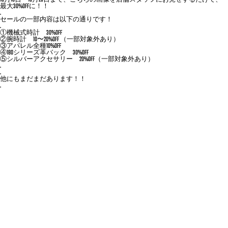
10月16日〜10月25日まで、こちらの画像を店舗スタッフにお見せするだけで、
最大30%OFFに！！
.
セールの一部内容は以下の通りです！
.
①機械式時計 30%OFF
②腕時計 10〜20%OFF （一部対象外あり）
③アパレル全種10%OFF
④180シリーズ革バック 30%OFF
⑤シルバーアクセサリー 20%OFF（一部対象外あり）
.
.
他にもまだまだあります！！
.