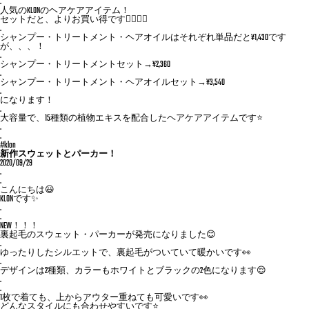
.
人気のKLONのヘアケアアイテム！
セットだと、よりお買い得です💆‍♀️💆‍♂️
.
シャンプー・トリートメント・ヘアオイルはそれぞれ単品だと¥1,430です
が、、、！
.
シャンプー・トリートメントセット→¥2,360
.
シャンプー・トリートメント・ヘアオイルセット→¥3,540
.
になります！
.
大容量で、15種類の植物エキスを配合したヘアケアアイテムです⭐️
.
.
#klon
新作スウェットとパーカー！
2020/09/29
.
.
こんにちは😃
KLONです✨
.
.
NEW！！！
裏起毛のスウェット・パーカーが発売になりました😊
.
ゆったりしたシルエットで、裏起毛がついていて暖かいです👀
.
デザインは2種類、カラーもホワイトとブラックの2色になります😌
.
.
1枚で着ても、上からアウター重ねても可愛いです👀
どんなスタイルにも合わせやすいです⭐️