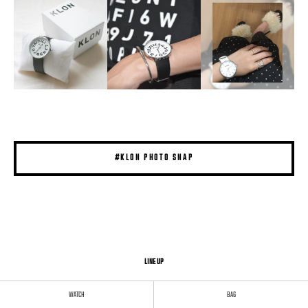
#KLON PHOTO SNAP
LINE UP
WATCH
BAG