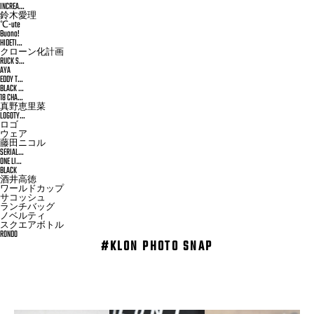
INCREA…
鈴木愛理
℃-ute
Buono!
HIDETI…
クローン化計画
RUCK S…
AYA
EDDY T…
BLACK …
18 CHA…
真野恵里菜
LOGOTY…
ロゴ
ウェア
藤田ニコル
SERIAL…
ONE LI…
BLACK
酒井高徳
ワールドカップ
サコッシュ
ランチバッグ
ノベルティ
スクエアボトル
RONDO
#KLON PHOTO SNAP