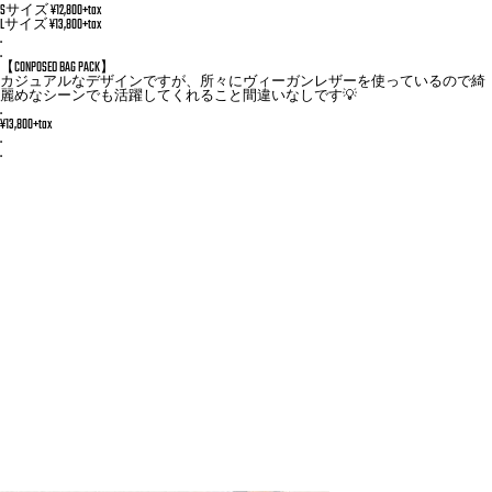
Sサイズ ¥12,800+tax
Lサイズ ¥13,800+tax
.
.
【CONPOSED BAG PACK】
カジュアルなデザインですが、所々にヴィーガンレザーを使っているので綺
麗めなシーンでも活躍してくれること間違いなしです💡
.
¥13,800+tax
.
.