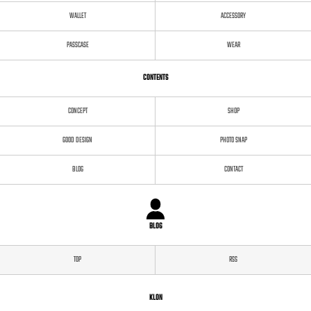
WALLET
ACCESSORY
PASSCASE
WEAR
CONTENTS
CONCEPT
SHOP
GOOD DESIGN
PHOTO SNAP
BLOG
CONTACT
BLOG
TOP
RSS
KLON