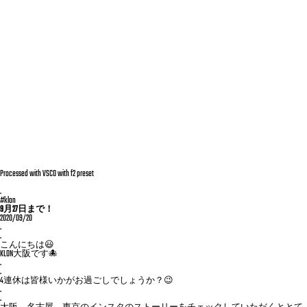
Processed with VSCO with f2 preset
.
#klon
9月27日まで！
2020/09/20
.
.
こんにちは😃
KLON大阪です🐙
.
.
4連休は皆様いかがお過ごしでしょうか？😉
.
.