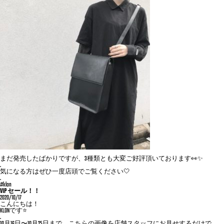
まだ発売したばかりですが、3種類とも大変ご好評頂いております👀✨
.
気になる方はぜひ一度店頭でご覧ください🤍
.
#klon
VIP セール！！
2020/10/17
こんにちは！
KLONです⭐️
.