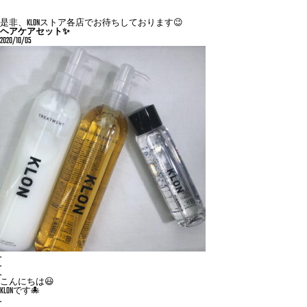
是非、KLONストア各店でお待ちしております😉
ヘアケアセット✨
2020/10/05
.
.
.
こんにちは😃
KLONです🐙
.