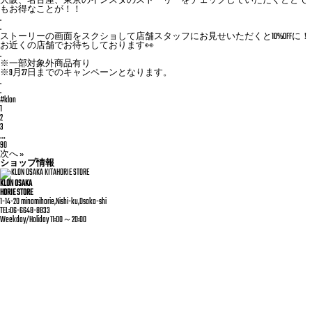
大阪、名古屋、東京のインスタのストーリーをチェックしていただくととて
もお得なことが！！
.
.
ストーリーの画面をスクショして店舗スタッフにお見せいただくと10%OFFに！
お近くの店舗でお待ちしております👀
.
※一部対象外商品有り
※9月27日までのキャンペーンとなります。
.
.
#klon
1
2
3
…
90
次へ »
ショップ情報
KLON OSAKA
HORIE STORE
1-14-20 minamihorie,Nishi-ku,Osaka-shi
TEL:06-6648-8833
Weekday/Holiday 11:00～20:00