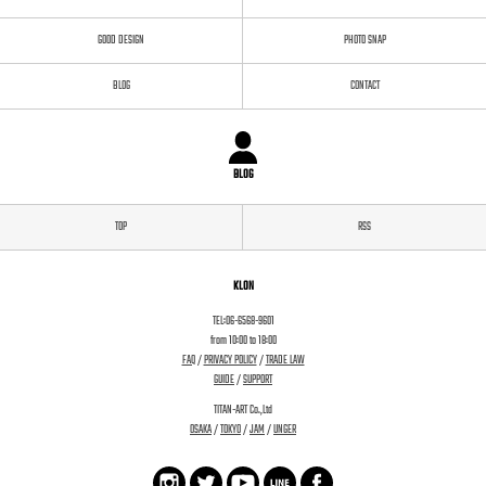
GOOD DESIGN
PHOTO SNAP
BLOG
CONTACT
BLOG
TOP
RSS
KLON
TEL:06-6568-9601
from 10:00 to 18:00
FAQ
/
PRIVACY POLICY
/
TRADE LAW
GUIDE
/
SUPPORT
TITAN-ART Co.,Ltd
OSAKA
/
TOKYO
/
JAM
/
UNGER
facebook
twitter
instagram
pinterest
WEAR