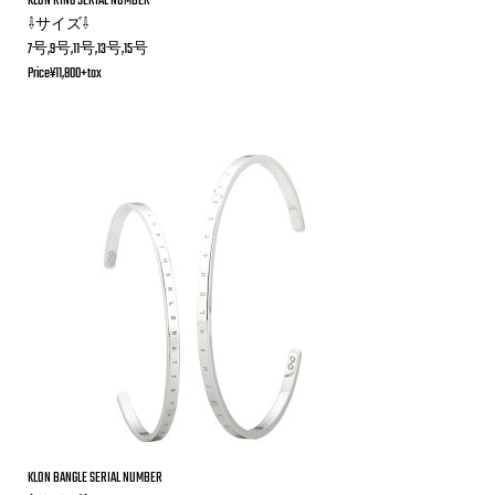
KLON RING SERIAL NUMBER
⇩サイズ⇩
7号,9号,11号,13号,15号
Price¥11,800+tax
KLON BANGLE SERIAL NUMBER