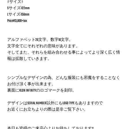
⇩サイズ⇩
Sサイズ:122mm
Lサイズ:156mm
Price¥13,800+tax
アルファベット26文字、数字10文字。
文字全てにそれぞれの意味があります。
そしてまた、それらを組み合わせる事によってより深く広く情
報は拡散していきます。
シンプルなデザインの為、どんな服装にも邪魔をすることなく
お付け頂く事が出来ます。
裏面にKLON INFINITYのロゴマークを刻印。
デザインはSERIAL NUMBER以外にもLOGO TYPEもありますので
お近くにお立ちよりの際は是非ご覧下さい。
本日も皆様のご来店心よりお待ちしております!!