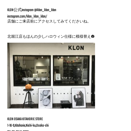
KLON公式instagram @klon_klon_klon
instagram.com/klon_klon_klon/
店舗にご来店前にアクセスしてみてくださいね。
北堀江店もほんの少しハロウィン仕様に模様替え🎃
KLON OSAKA KITAHORIE STORE
1-16-9,Kitahorie,Nishi-ku,Osaka-shi