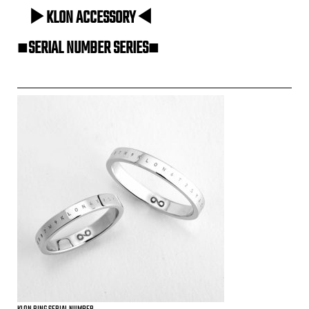
▶KLON ACCESSORY◀
■SERIAL NUMBER SERIES■