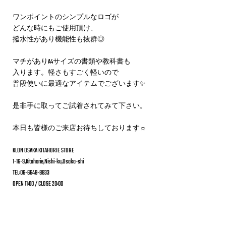
ワンポイントのシンプルなロゴが
どんな時にもご使用頂け、
撥水性があり機能性も抜群◎
マチがありA4サイズの書類や教科書も
入ります。軽さもすごく軽いので
普段使いに最適なアイテムでございます✨
是非手に取ってご試着されてみて下さい。
本日も皆様のご来店お待ちしております☼
KLON OSAKA KITAHORIE STORE
1-16-9,Kitahorie,Nishi-ku,Osaka-shi
TEL:06-6648-8833
OPEN 11:00 / CLOSE 20:00