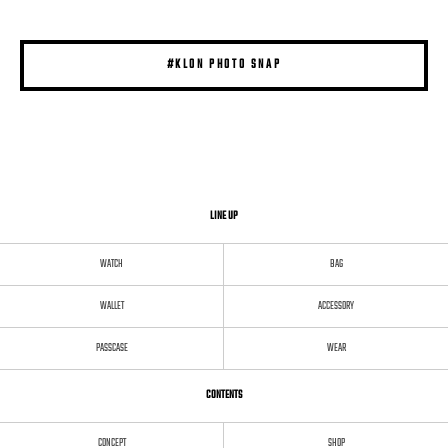
#KLON PHOTO SNAP
LINE UP
WATCH
BAG
WALLET
ACCESSORY
PASSCASE
WEAR
CONTENTS
CONCEPT
SHOP