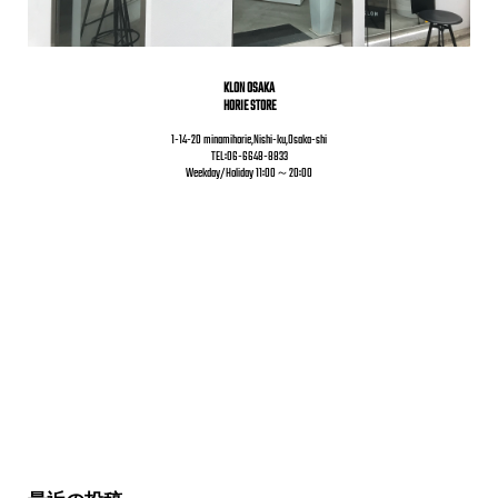
KLON OSAKA
HORIE STORE
1-14-20 minamihorie,Nishi-ku,Osaka-shi
TEL:06-6648-8833
Weekday/Holiday 11:00～20:00