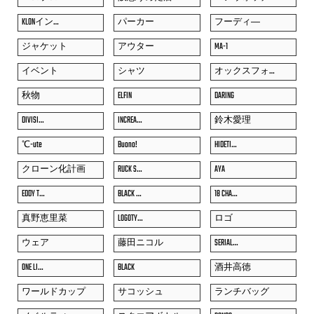
KLONイン…
パーカー
フーディ―
ジャケット
アウター
MA-1
イベント
シャツ
オックスフォ…
秋物
ELFIN
DARING
DIVISI…
INCREA…
鈴木愛理
℃-ute
Buono!
HIDETI…
クローン化計画
RUCK S…
AYA
EDDY T…
BLACK …
18 CHA…
真野恵里菜
LOGOTY…
ロゴ
ウェア
藤田ニコル
SERIAL…
ONE LI…
BLACK
酒井高徳
ワールドカップ
サコッシュ
ランチバッグ