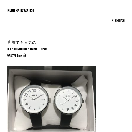
KLON PAIR WATCH
2018/10/29
店舗でも人気の
KLON CONNECTION DARING 33mm
¥28,728 (tax in)