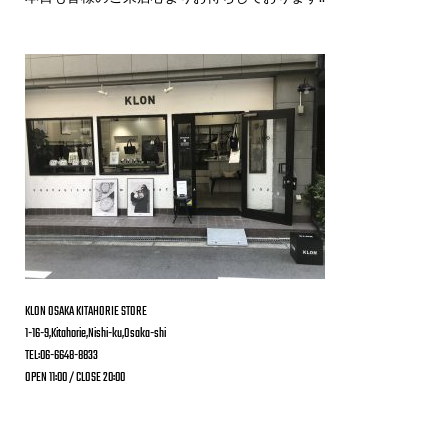
KLON OSAKA KITAHORIE STORE
1-16-9,Kitahorie,Nishi-ku,Osaka-shi
TEL:06-6648-8833
OPEN 11:00 / CLOSE 20:00