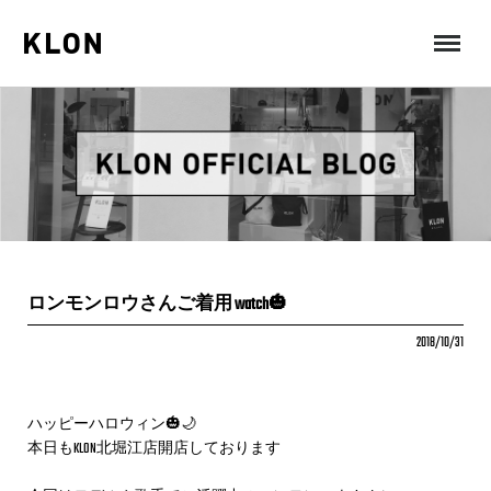
MENU
ロンモンロウさんご着用 watch🎃
2018/10/31
ハッピーハロウィン🎃🌙
本日もKLON北堀江店開店しております