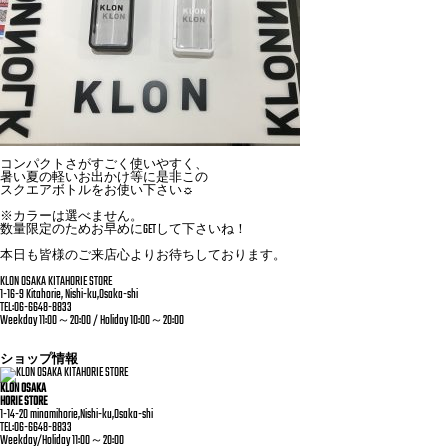
コンパクトさがすごく使いやすく、
暑い夏の軽いお出かけ等に是非この
スクエアボトルをお使い下さい☼
※カラーは選べません。
数量限定のためお早めにGETして下さいね！
本日も皆様のご来店心よりお待ちしております。
KLON OSAKA KITAHORIE STORE
1-16-9 Kitahorie, Nishi-ku,Osaka-shi
TEL:06-6648-8833
Weekday 11:00～20:00 / Holiday 10:00～20:00
ショップ情報
KLON OSAKA
HORIE STORE
1-14-20 minamihorie,Nishi-ku,Osaka-shi
TEL:06-6648-8833
Weekday/Holiday 11:00～20:00