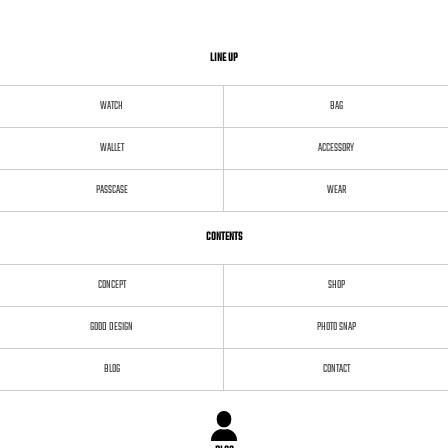
LINE UP
WATCH
BAG
WALLET
ACCESSORY
PASSCASE
WEAR
CONTENTS
CONCEPT
SHOP
GOOD DESIGN
PHOTO SNAP
BLOG
CONTACT