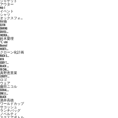
ジャケット
アウター
MA-1
イベント
シャツ
オックスフォ…
秋物
ELFIN
DARING
DIVISI…
INCREA…
鈴木愛理
℃-ute
Buono!
HIDETI…
クローン化計画
RUCK S…
AYA
EDDY T…
BLACK …
18 CHA…
真野恵里菜
LOGOTY…
ロゴ
ウェア
藤田ニコル
SERIAL…
ONE LI…
BLACK
酒井高徳
ワールドカップ
サコッシュ
ランチバッグ
ノベルティ
スクエアボトル